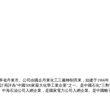
省丹東市。公司由國企丹東化工三廠轉制而來，始建于1966年
家統計局評為"中國500家最大化學工業企業"之一。是中國石化“
、中海石油公司入網企業，是國家電力公司入網企業。是中國離