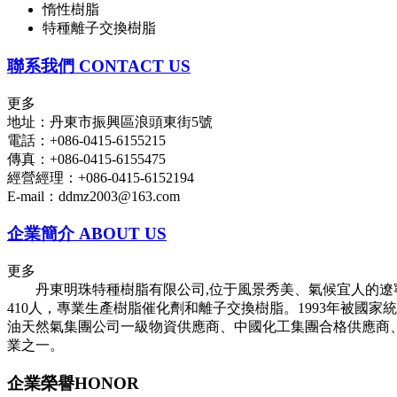
惰性樹脂
特種離子交換樹脂
聯系我們
CONTACT US
更多
地址：丹東市振興區浪頭東街5號
電話：+086-0415-6155215
傳真：+086-0415-6155475
經營經理：+086-0415-6152194
E-mail：ddmz2003@163.com
企業簡介
ABOUT US
更多
丹東明珠特種樹脂有限公司,位于風景秀美、氣候宜人的遼寧
410人，專業生產樹脂催化劑和離子交換樹脂。1993年被國
油天然氣集團公司一級物資供應商、中國化工集團合格供應商
業之一。
企業榮譽
HONOR